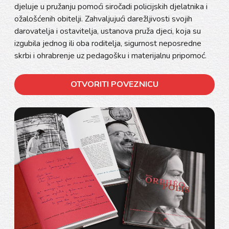
djeluje u pružanju pomoći siročadi policijskih djelatnika i
ožalošćenih obitelji. Zahvaljujući darežljivosti svojih
darovatelja i ostavitelja, ustanova pruža djeci, koja su
izgubila jednog ili oba roditelja, sigurnost neposredne
skrbi i ohrabrenje uz pedagošku i materijalnu pripomoć.
OTVORITI POVEZNICU