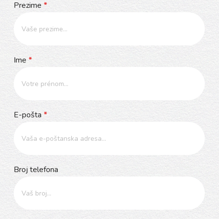
Kontakt
Prezime
*
Ime
*
E-pošta
*
Broj telefona