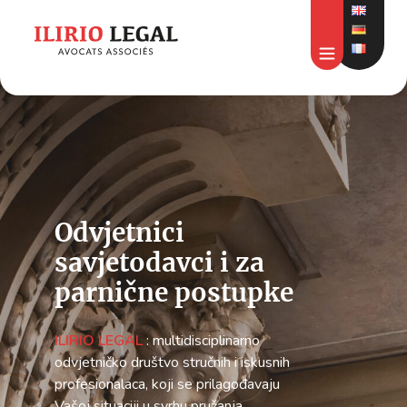
Odvjetnici
savjetodavci i za
parnične postupke
ILIRIO LEGAL
: multidisciplinarno
odvjetničko društvo stručnih i iskusnih
profesionalaca, koji se prilagođavaju
Vašoj situaciji u svrhu pružanja