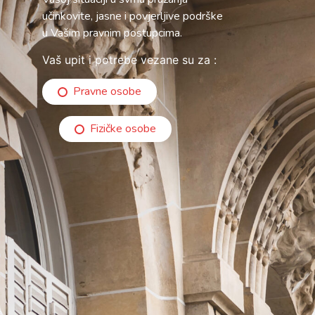
učinkovite, jasne i povjerljive podrške
u Vašim pravnim postupcima.
Vaš upit i potrebe vezane su za :
Pravne osobe
Fizičke osobe